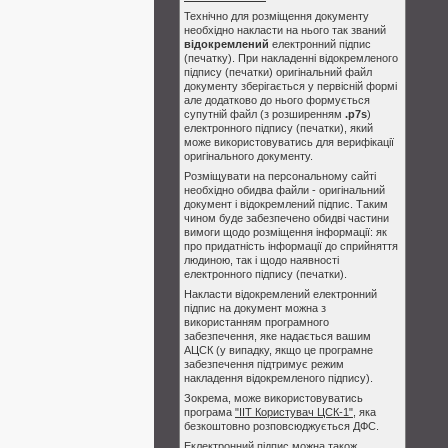
Технічно для розміщення документу
необхідно накласти на нього так званий
відокремлений
електронний підпис
(печатку). При накладенні відокремленого
підпису (печатки) оригінальний файл
документу зберігається у первісній формі
але додатково до нього формується
супутній файл (з розширенням
.p7s
)
електронного підпису (печатки), який
може використовуватись для верифікації
оригінального документу.
Розміщувати на персональному сайті
необхідно обидва файли - оригінальний
документ і відокремлений підпис. Таким
чином буде забезпечено обидві частини
вимоги щодо розміщення інформації: як
про придатність інформації до сприйняття
людиною, так і щодо наявності
електронного підпису (печатки).
Накласти відокремлений електронний
підпис на документ можна з
використанням програмного
забезпечення, яке надається вашим
АЦСК (у випадку, якщо це програмне
забезпечення підтримує режим
накладення відокремленого підпису).
Зокрема, може використовуватись
програма
"ІІТ Користувач ЦСК-1"
, яка
безкоштовно розповсюджується ДФС.
Еклектронний підпис можна також