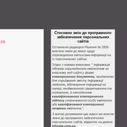
Стосовно змін до програмного
забезпечення персональних
сайтів
038
)
Останньою редакцією Рішення № 2826
внесено зміни до вимог щодо
оприлюднення емітентами інформації на
їх персональних сайтах.
Згідно з новими вимогами: "
Інформація
підлягає оприлюдненню емітентом на
власному веб-сайті у формі
електронного документа
, придатного
для сприймання змісту Інформації
людиною, відтворення Інформації на
папері, необмеженого завантаження та
копіювання, із накладенням
кваліфікованого електронного
підпису
уповноваженої особи емітента
або
кваліфікованої електронної
печатки
емітента
".
З метою дотримання цих вимог ми внесли
зміни до програмного забезпечення
персональних сайтів, відкритих на домені
infosite.com.ua
.