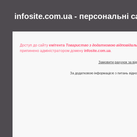
infosite.com.ua - персональні 
Доступ до сайту
емітента
Товариство з додатковою відповідал
припинено адміністратором домену
infosite.com.ua
.
Замовити рахунок за від
За додатковою інформацією з питань відн