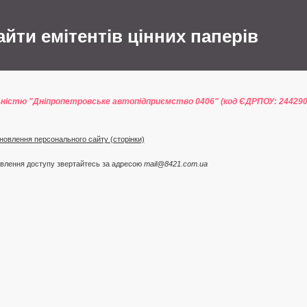
сайти емітентів цінних паперів
ьністю "Дніпропетровське автопідприємство 0406" (код ЄДРПОУ: 24429
новлення персонального сайту (сторінки)
овлення доступу звертайтесь за адресою
mail@8421.com.ua